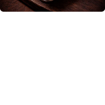
Фисташки
360
р.
Состав: фисташки.
80 гр.