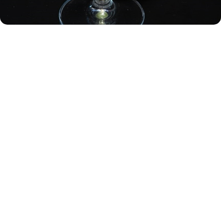
Японские тапки
640
р.