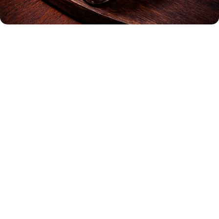
Вяленая рыба
420
р.
Состав: горбуша или камбала.
80 гр.