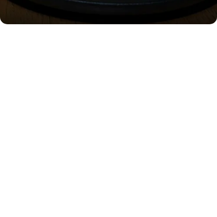
Паста с цыпленком
650
р.
Состав: Барилла №5, куриная грудка, соль, сахар, репчатый лук,
сливки, пармезан, соус песто, черри.
220 гр.