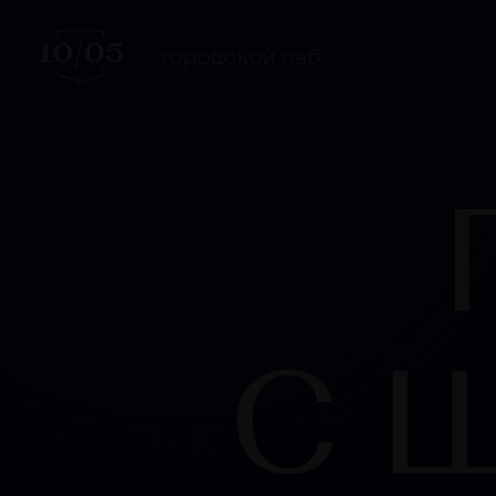
городской паб
ПА
С ШИ
Д