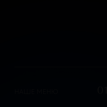
Стейк из мраморно
Ассорти из колбас
04.
АЛКОГОЛ
Пиво Хаус светлое
Вермут Чинзано
Бьянко
Текила Эсполон Ре