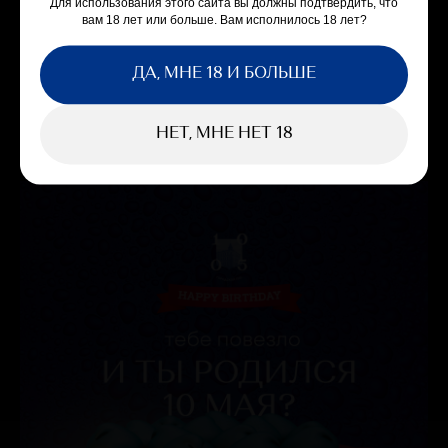
Для использования этого сайта вы должны подтвердить, что
Паровые коктейли
вам 18 лет или больше. Вам исполнилось 18 лет?
Только для самых самых. МЫ решили сделать приятно для
своих избранных гостей и начали подавать паровые коктейли
ДА, МНЕ 18 И БОЛЬШЕ
в Кабинете барина и Караоке зале. Теперь там ещё приятнее.
27.04.2023
НЕТ, МНЕ НЕТ 18