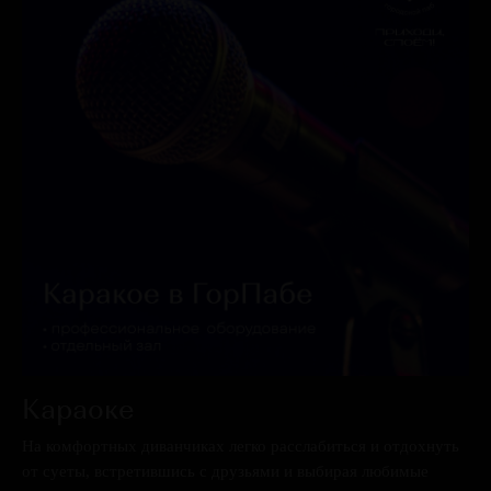
₽
ПОЛУЧИТЕ 500
НА ПЕРВЫЙ ВИЗИТ
Караоке
ЗАБРАТЬ БОНУС
На комфортных диванчиках легко расслабиться и отдохнуть
от суеты, встретившись с друзьями и выбирая любимые